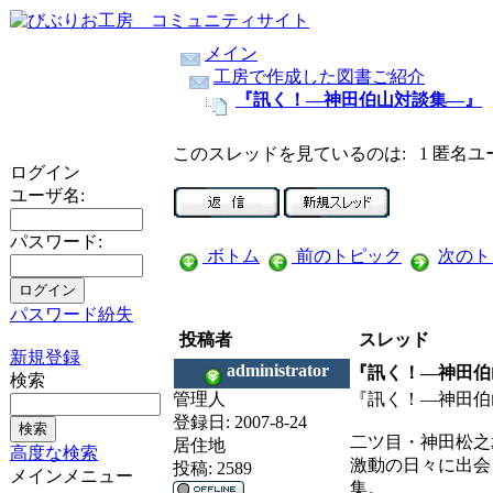
メイン
工房で作成した図書ご紹介
『訊く！―神田伯山対談集―』
このスレッドを見ているのは: 1 匿名ユ
ログイン
ユーザ名:
パスワード:
ボトム
前のトピック
次のト
パスワード紛失
投稿者
スレッド
新規登録
administrator
『訊く！―神田伯
検索
管理人
『訊く！―神田伯
登録日:
2007-8-24
二ツ目・神田松之
居住地
高度な検索
激動の日々に出会
投稿:
2589
メインメニュー
集。