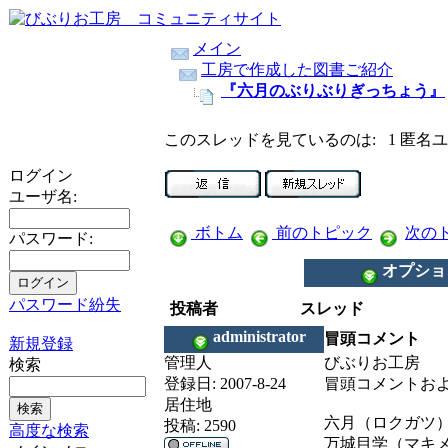
メイン
工房で作成した図書ご紹介
『六月のぶりぶりぎっちょう』
このスレッドを見ているのは: 1 匿名
ログイン
ユーザ名:
ボトム
前のトピック
次の
パスワード:
オプショ
パスワード紛失
投稿者
スレッド
administrator
冒頭コメント
新規登録
管理人
びぶりお工房
検索
登録日:
2007-8-24
冒頭コメントお
居住地
六月（ロクガツ
投稿:
2590
高度な検索
万城目学（マキ