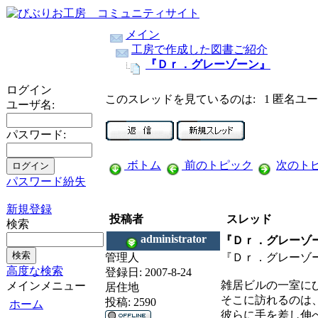
メイン
工房で作成した図書ご紹介
『Ｄｒ．グレーゾーン』
ログイン
このスレッドを見ているのは: 1 匿名ユ
ユーザ名:
パスワード:
ボトム
前のトピック
次のト
パスワード紛失
新規登録
投稿者
スレッド
検索
administrator
『Ｄｒ．グレーゾ
管理人
『Ｄｒ．グレーゾー
高度な検索
登録日:
2007-8-24
雑居ビルの一室に
メインメニュー
居住地
そこに訪れるのは
投稿:
2590
ホーム
彼らに手を差し伸