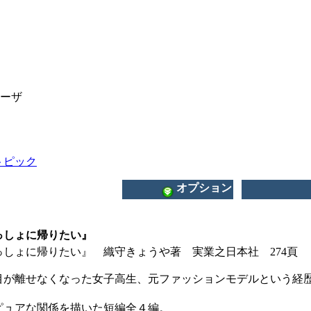
ユーザ
トピック
オプション
っしょに帰りたい』
っしょに帰りたい』 織守きょうや著 実業之日本社 274頁
目が離せなくなった女子高生、元ファッションモデルという経
ピュアな関係を描いた短編全４編。