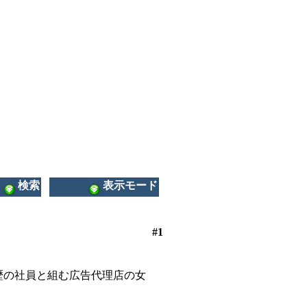
検索
表示モード
#1
歴の社員と組む広告代理店の女