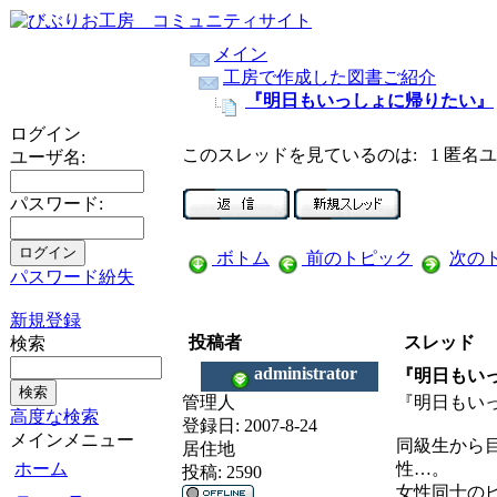
メイン
工房で作成した図書ご紹介
『明日もいっしょに帰りたい』
ログイン
このスレッドを見ているのは: 1 匿名
ユーザ名:
パスワード:
ボトム
前のトピック
次の
パスワード紛失
新規登録
投稿者
スレッド
検索
administrator
『明日もい
管理人
『明日もい
高度な検索
登録日:
2007-8-24
メインメニュー
同級生から
居住地
ホーム
性…。
投稿:
2590
女性同士の