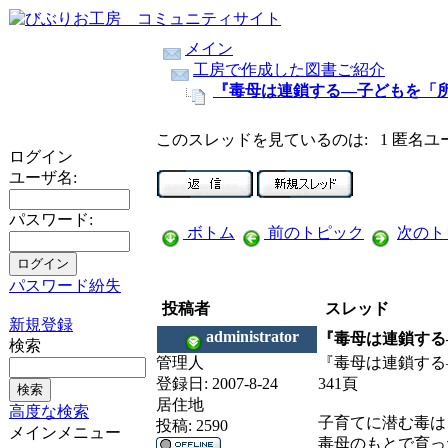
メイン
工房で作成した図書ご紹介
『毒母は連鎖する―子どもを「
このスレッドを見ているのは: 1 匿名ユ
ログイン
ユーザ名:
パスワード:
ボトム
前のトピック
次のト
パスワード紛失
投稿者
スレッド
新規登録
administrator
『毒母は連鎖する
検索
管理人
『毒母は連鎖す
登録日:
2007-8-24
341頁
居住地
高度な検索
子育てに潜む毒は
投稿:
2590
メインメニュー
毒母のもとで育っ