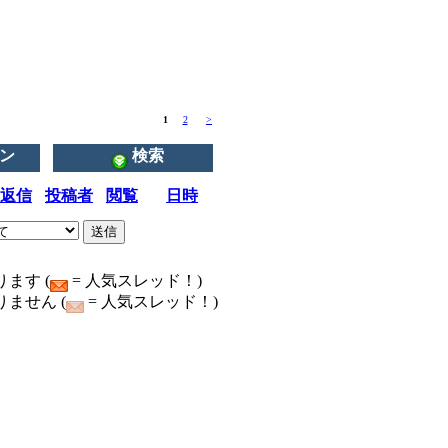
1
2
>
ン
検索
返信
投稿者
閲覧
日時
ます (
= 人気スレッド！)
ません (
= 人気スレッド！)