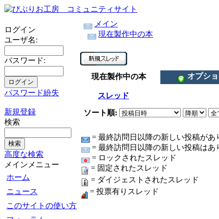
メイン
ログイン
現在製作中の本
ユーザ名:
パスワード:
オプショ
現在製作中の本
パスワード紛失
スレッド
新規登録
ソート順:
検索
= 最終訪問日以降の新しい投稿があり
= 最終訪問日以降の新しい投稿はあり
高度な検索
= ロックされたスレッド
メインメニュー
= 固定されたスレッド
ホーム
= ダイジェストされたスレッド
ニュース
= 投票有りスレッド
このサイトの使い方