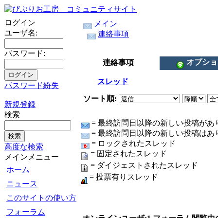
ログイン
メイン
ユーザ名:
連絡事項
パスワード:
オプショ
連絡事項
スレッド
パスワード紛失
ソート順:
新規登録
検索
= 最終訪問日以降の新しい投稿があり
= 最終訪問日以降の新しい投稿はあり
= ロックされたスレッド
高度な検索
= 固定されたスレッド
メインメニュー
= ダイジェストされたスレッド
ホーム
= 投票有りスレッド
ニュース
このサイトの使い方
フォーラム